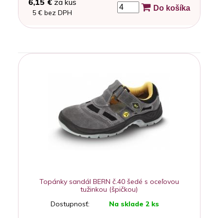
6,15 €
za kus
Do košíka
5 € bez DPH
Topánky sandál BERN č.40 šedé s oceľovou
tužinkou (špičkou)
Dostupnosť:
Na sklade 2 ks