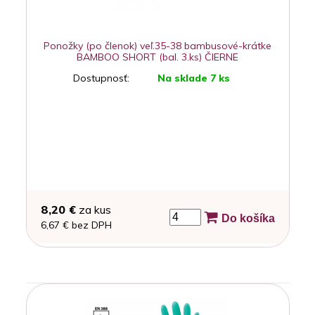
Ponožky (po členok) veľ.35-38 bambusové-krátke
BAMBOO SHORT (bal. 3.ks) ČIERNE
Dostupnosť:
Na sklade 7 ks
8,20 €
za kus
Do košíka
6,67 € bez DPH