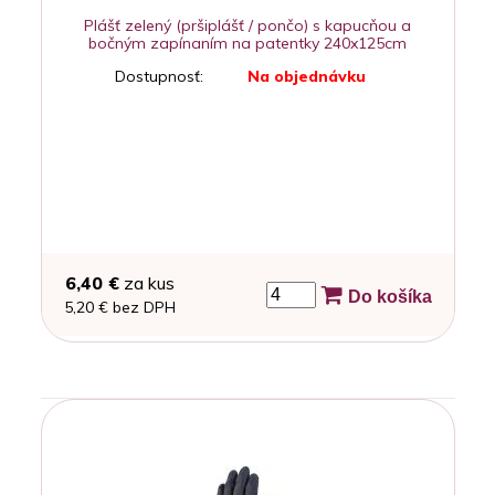
Plášť zelený (pršiplášť / pončo) s kapucňou a
bočným zapínaním na patentky 240x125cm
Dostupnosť:
Na objednávku
6,40 €
za kus
Do košíka
5,20 € bez DPH