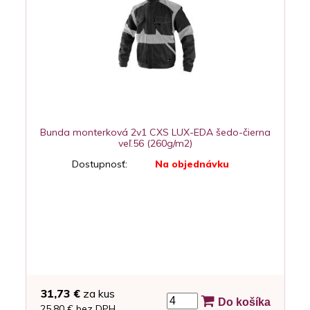
Bunda monterková 2v1 CXS LUX-EDA šedo-čierna
veľ.56 (260g/m2)
Dostupnosť:
Na objednávku
31,73 €
za kus
Do košíka
25,80 € bez DPH