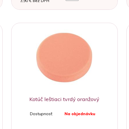
3,90 € bez DPH
Kotúč leštiaci tvrdý oranžový
Dostupnosť:
Na objednávku