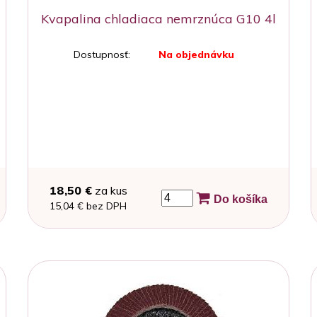
Kvapalina chladiaca nemrznúca G10 4l
Dostupnosť:
Na objednávku
18,50 €
za kus
Do košíka
15,04 € bez DPH