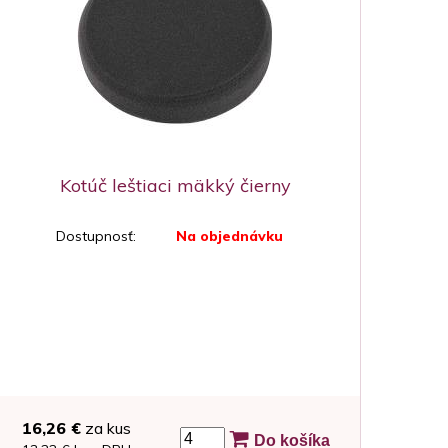
Kotúč leštiaci mäkký čierny
Dostupnosť:
Na objednávku
16,26 €
za kus
Do košíka