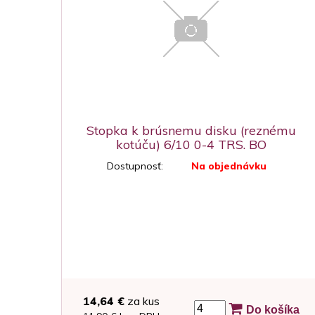
Stopka k brúsnemu disku (reznému
kotúču) 6/10 0-4 TRS. BO
Dostupnosť:
Na objednávku
14,64 €
za kus
Do košíka