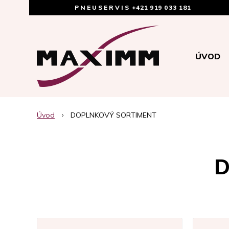
PNEUSERVIS
+421 919 033 181
ÚVOD
Úvod
DOPLNKOVÝ SORTIMENT
D