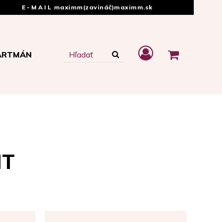
E-MAIL
maximm(zavináč)maximm.sk
ARTMÁN
NT