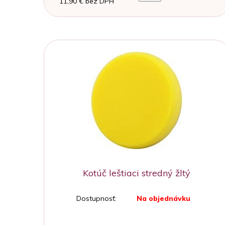
11,90 € bez DPH
Kotúč leštiaci stredný žltý
Dostupnosť:
Na objednávku