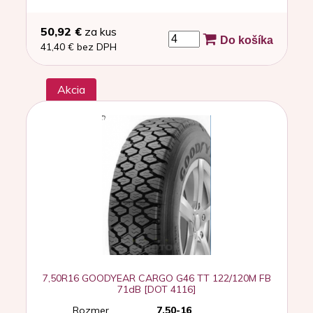
50,92 €
za kus
Do košíka
41,40 € bez DPH
Akcia
7,50R16 GOODYEAR CARGO G46 TT 122/120M FB
71dB [DOT 4116]
Rozmer
7,50-16