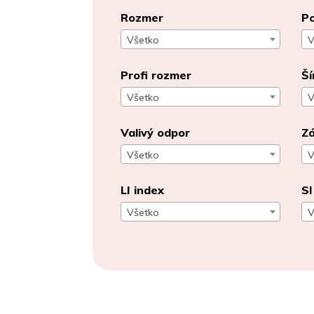
Rozmer
Po
Všetko
V
Profi rozmer
Ší
Všetko
V
Valivý odpor
Zá
Všetko
V
LI index
SI
Všetko
V