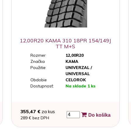
12,00R20 KAMA 310 18PR 154/149J
TT M+S
Rozmer
12,00R20
Značka
KAMA
Použitie
UNIVERZAL /
UNIVERSAL
Obdobie
CELOROK
Dostupnosť:
Na sklade 1 ks
355,47 €
za kus
Do košíka
289 € bez DPH