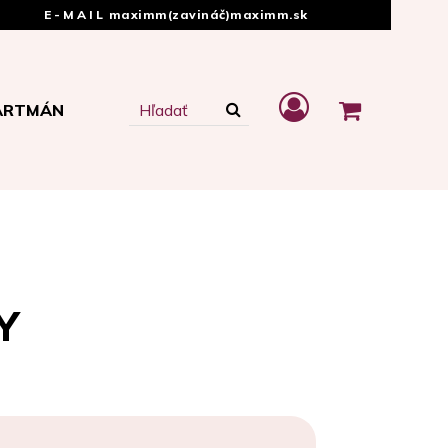
E-MAIL
maximm(zavináč)maximm.sk
ARTMÁN
Y