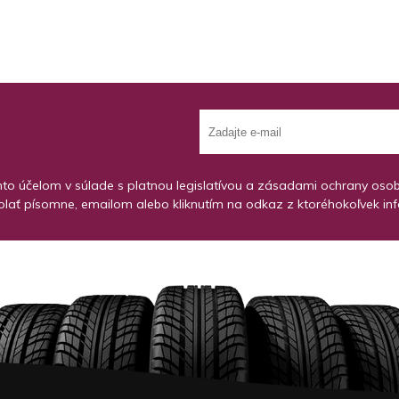
o účelom v súlade s platnou legislatívou a zásadami ochrany osobný
lať písomne, emailom alebo kliknutím na odkaz z ktoréhokoľvek in