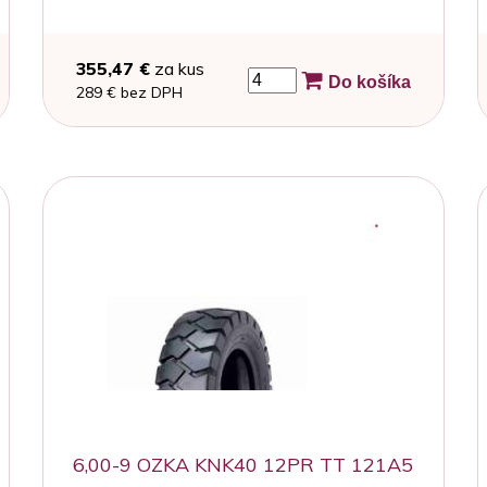
355,47 €
za kus
Do košíka
289 € bez DPH
6,00-9 OZKA KNK40 12PR TT 121A5