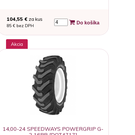
104,55 €
za kus
Do košíka
85 € bez DPH
Akcia
14,00-24 SPEEDWAYS POWERGRIP G-
2 16PR [DOT4717]