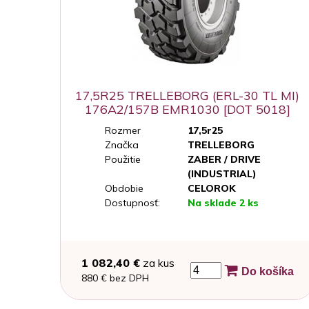
17,5R25 TRELLEBORG (ERL-30 TL MI)
176A2/157B EMR1030 [DOT 5018]
Rozmer
17,5r25
Značka
TRELLEBORG
Použitie
ZABER / DRIVE
(INDUSTRIAL)
Obdobie
CELOROK
Dostupnosť:
Na sklade 2 ks
1 082,40 €
za kus
Do košíka
880 € bez DPH