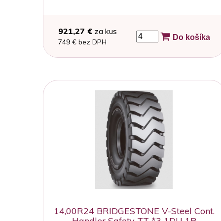
921,27 €
za kus
Do košíka
749 € bez DPH
14,00R24 BRIDGESTONE V-Steel Cont.
Handler Safety TT *3 1DU 1P