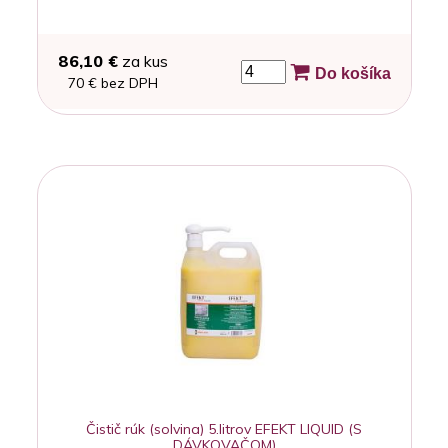
86,10 €
za kus
Do košíka
70 € bez DPH
Čistič rúk (solvina) 5.litrov EFEKT LIQUID (S
DÁVKOVAČOM)