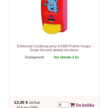
Dávkovač mydlovej peny 1l DEB Proline Soapy
Soap červený detský na stenu
Dostupnosť:
Na sklade 2 ks
12,30 €
za kus
Do košíka
10 € bez DPH