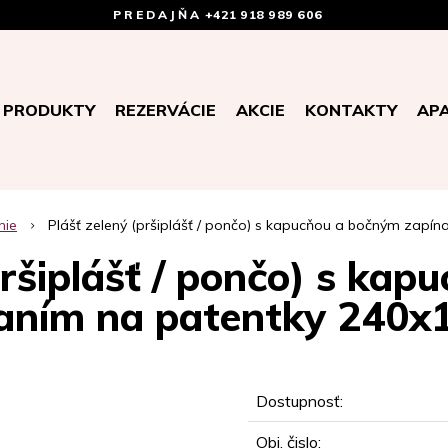
PREDAJŇA
+421 918 989 606
PRODUKTY
REZERVÁCIE
AKCIE
KONTAKTY
AP
nie
Plášť zelený (pršiplášť / pončo) s kapucňou a bočným zapí
pršiplášť / pončo) s ka
aním na patentky 240
Dostupnosť:
Obj. čislo: