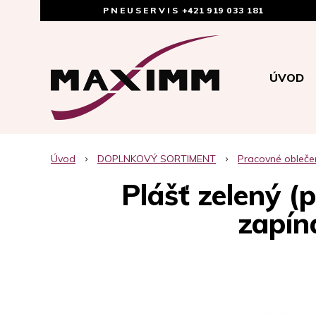
PNEUSERVIS
+421 919 033 181
ÚVOD
Úvod
DOPLNKOVÝ SORTIMENT
Pracovné obleče
Plášť zelený (
zapín