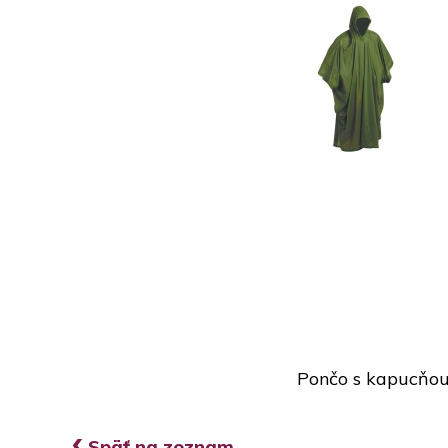
Pončo s kapucňou
‹
Späť na zoznam