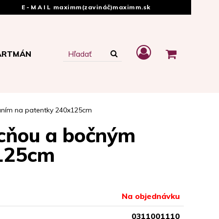
E-MAIL
maximm(zavináč)maximm.sk
ARTMÁN
naním na patentky 240x125cm
pucňou a bočným
x125cm
Na objednávku
0311001110