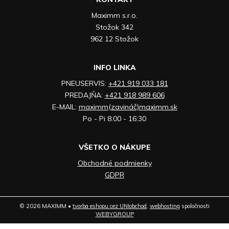
Maximm s.r.o.
Stožok 342
962 12 Stožok
INFO LINKA
PNEUSERVIS:
+421 919 033 181
PREDAJŇA:
+421 918 989 606
E-MAIL:
maximm(zavináč)maximm.sk
Po - Pi 8:00 - 16:30
VŠETKO O NÁKUPE
Obchodné podmienky
GDPR
© 2026 MAXIMM •
tvorba eshopu cez UNIobchod
,
webhosting
spoločnosti
WEBYGROUP