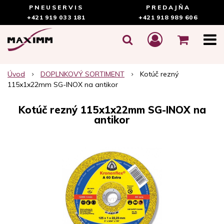
PNEUSERVIS
PREDAJŇA
+421 919 033 181
+421 918 989 606
Úvod
DOPLNKOVÝ SORTIMENT
Kotúč rezný
115x1x22mm SG-INOX na antikor
Kotúč rezný 115x1x22mm SG-INOX na
antikor