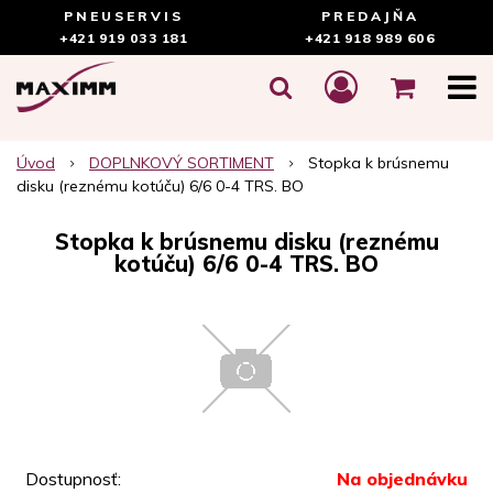
PNEUSERVIS
PREDAJŇA
+421 919 033 181
+421 918 989 606
Úvod
DOPLNKOVÝ SORTIMENT
Stopka k brúsnemu
disku (reznému kotúču) 6/6 0-4 TRS. BO
Stopka k brúsnemu disku (reznému
kotúču) 6/6 0-4 TRS. BO
Dostupnosť:
Na objednávku