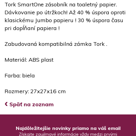
Tork SmartOne zásobník na toaletný papier.
Dávkovanie po útržkoch! Až 40 % úspora oproti
klasickému Jumbo papieru ! 30 % úspora času
pri dopĺňaní papiera !
Zabudovaná kompatibilná zámka Tork .
Materiál: ABS plast
Farba: biela
Rozmery: 27x27x16 cm
‹
Späť na zoznam
Najdôležitejšie novinky priamo na váš email
Získajte zaujímavé informácie vždy medzi prvými