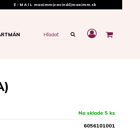
E-MAIL
maximm(zavináč)maximm.sk
ARTMÁN
A)
Na sklade 5 ks
6056101001