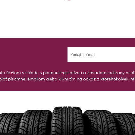
o účelom v súlade s platnou legislatívou a zásadami ochrany osobný
lať písomne, emailom alebo kliknutím na odkaz z ktoréhokoľvek in