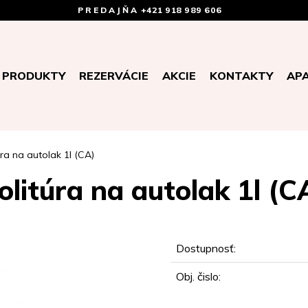
PREDAJŇA
+421 918 989 606
PRODUKTY
REZERVÁCIE
AKCIE
KONTAKTY
AP
úra na autolak 1l (CA)
olitúra na autolak 1l (C
Dostupnosť:
Obj. čislo: