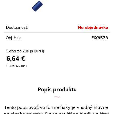
Dostupnosť:
Na objednávku
Obj. čislo:
FIX9578
Cena za kus (s DPH)
6,64
€
5,40 €
bez DPH
Popis produktu
Tento popisovač vo forme fixky je vhodný hlavne
na hladké povrchy. Dá sa použiť na hladký a čistý