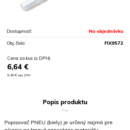
Dostupnosť:
Na objednávku
Obj. čislo:
FIX9572
Cena za kus (s DPH)
6,64
€
5,40 €
bez DPH
Popis produktu
Popisovač PNEU (biely) je určený najmä pre
písanie na tmavé neporézne materiály.