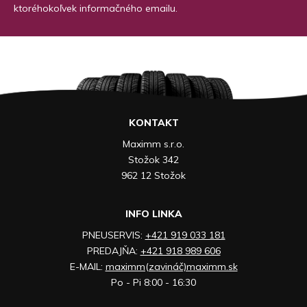
ktoréhokoľvek informačného emailu.
KONTAKT
Maximm s.r.o.
Stožok 342
962 12 Stožok
INFO LINKA
PNEUSERVIS:
+421 919 033 181
PREDAJŇA:
+421 918 989 606
E-MAIL:
maximm(zavináč)maximm.sk
Po - Pi 8:00 - 16:30