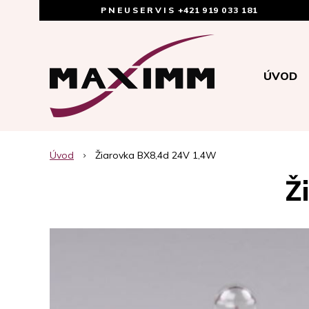
PNEUSERVIS
+421 919 033 181
ÚVOD
Úvod
Žiarovka BX8,4d 24V 1,4W
Ž