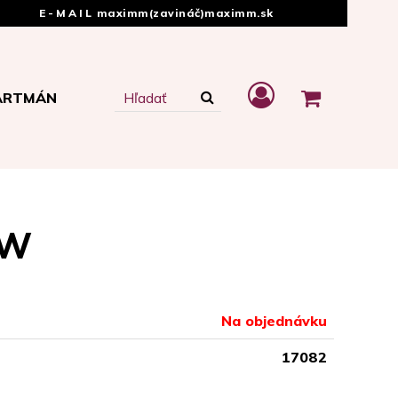
E-MAIL
maximm(zavináč)maximm.sk
ARTMÁN
4W
Na objednávku
17082