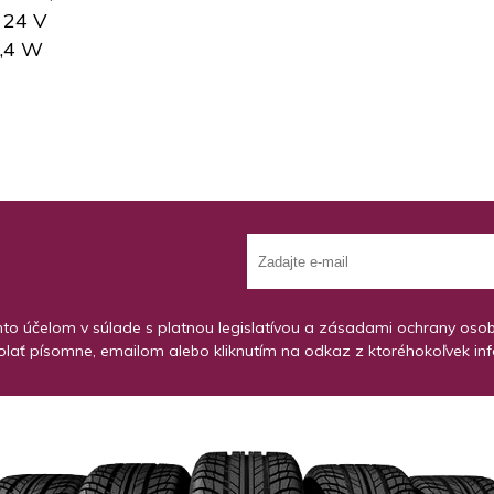
 24 V
1,4 W
o účelom v súlade s platnou legislatívou a zásadami ochrany osobný
lať písomne, emailom alebo kliknutím na odkaz z ktoréhokoľvek in