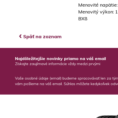
Menovité napätie:
Menovitý výkon: 
BX8
‹
Späť na zoznam
Najdôležitejšie novinky priamo na váš email
Získajte zaujímavé informácie vždy medzi prvými
Vaše osobné údaje (email) budeme spracovávať len za týmt
vám pošleme na váš email. Súhlas môžete kedykoľvek odvo