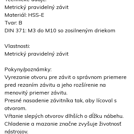
Metrický pravidelný závit
Materiál: HSS-E
Tvar: B
DIN 371: M3 do M10 so zosilneným driekom
Vlastnosti:
Metrický pravidelný závit
Pokyny/poznámky:
Vyrezanie otvoru pre závit o správnom priemere
pred rezaním závitu a jeho rozšírenie na
menovitý priemer závitu.
Presné nasadenie závitníka tak, aby lícoval s
otvorom.
Vŕtanie slepých otvorov dlhších o dĺžku nábehu.
Chladenie a mazanie značne zvyšuje životnosť
nástrojov.