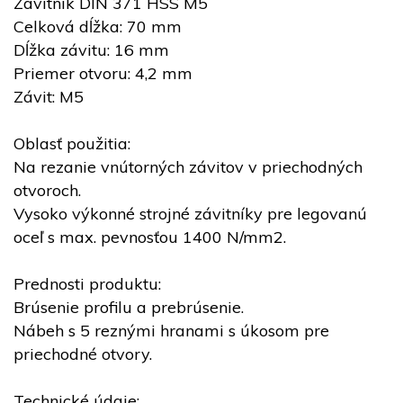
Závitník DIN 371 HSS M5
Celková dĺžka: 70 mm
Dĺžka závitu: 16 mm
Priemer otvoru: 4,2 mm
Závit: M5
Oblasť použitia:
Na rezanie vnútorných závitov v priechodných
otvoroch.
Vysoko výkonné strojné závitníky pre legovanú
oceľ s max. pevnosťou 1400 N/mm2.
Prednosti produktu:
Brúsenie profilu a prebrúsenie.
Nábeh s 5 reznými hranami s úkosom pre
priechodné otvory.
Technické údaje: