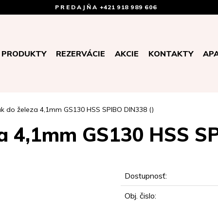
PREDAJŇA
+421 918 989 606
PRODUKTY
REZERVÁCIE
AKCIE
KONTAKTY
AP
ák do železa 4,1mm GS130 HSS SPIBO DIN338 ()
za 4,1mm GS130 HSS S
Dostupnosť:
Obj. čislo: