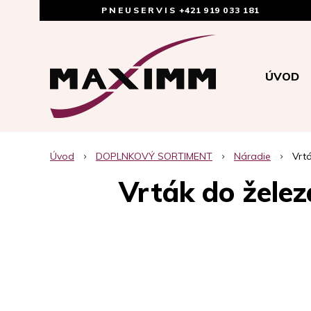
PNEUSERVIS
+421 919 033 181
ÚVOD
Úvod
DOPLNKOVÝ SORTIMENT
Náradie
Vrt
Vrták do žele