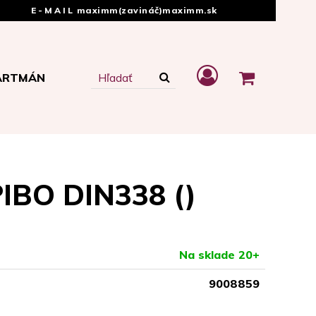
E-MAIL
maximm(zavináč)maximm.sk
ARTMÁN
PIBO DIN338 ()
Na sklade 20+
9008859