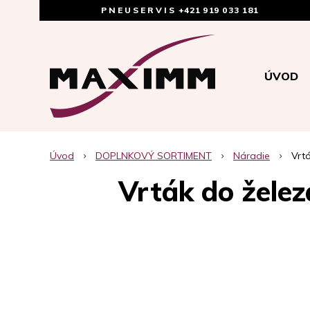
PNEUSERVIS
+421 919 033 181
ÚVOD
Úvod
DOPLNKOVÝ SORTIMENT
Náradie
Vrt
Vrták do žele