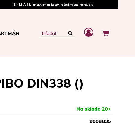
E-MAIL
maximm(zavináč)maximm.sk
ARTMÁN
PIBO DIN338 ()
Na sklade 20+
9008835