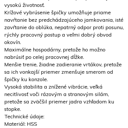
vysokú životnosť.
Krížové vybrúsenie špičky umožňuje priame
navŕtanie bez predchádzajúceho jamkovania, isté
zavŕtanie do oblúka, nepatrný odpor proti posunu,
rýchly pracovný postup a veľmi dobrý obvod
okovín.
Maximálne hospodárny, pretože ho možno
nabrúsiť po celej pracovnej dĺžke.
Menšie trenie, žiadne zadieranie vrtákov, pretože
sa ich vonkajší priemer zmenšuje smerom od
špičky ku konzole.
Vysoká stabilita a znížené vibrácie, veľká
necitlivosť voči rázovým a stranovým silám,
pretože sa zväčšil priemer jadra vzhľadom ku
stopke.
Technické údaje:
Materiál: HSS