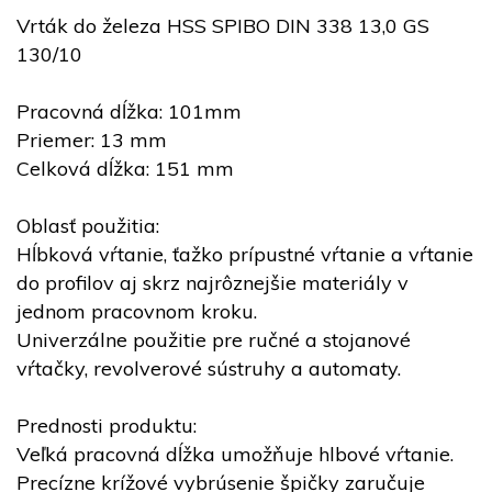
Vrták do železa HSS SPIBO DIN 338 13,0 GS
130/10
Pracovná dĺžka: 101mm
Priemer: 13 mm
Celková dĺžka: 151 mm
Oblasť použitia:
Hĺbková vŕtanie, ťažko prípustné vŕtanie a vŕtanie
do profilov aj skrz najrôznejšie materiály v
jednom pracovnom kroku.
Univerzálne použitie pre ručné a stojanové
vŕtačky, revolverové sústruhy a automaty.
Prednosti produktu:
Veľká pracovná dĺžka umožňuje hlbové vŕtanie.
Precízne krížové vybrúsenie špičky zaručuje