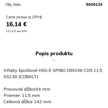
Obj. čislo:
9009134
Cena za kus (s DPH)
16,14
€
13,12 €
bez DPH
Popis produktu
Vŕtaky špirálové HSS-E SPIBO DIN338 CO5 11,5
GS130 (COBALT)
Pracovná dĺžka:94 mm
Priemer: 11,5 mm
Celková dĺžka: 142 mm