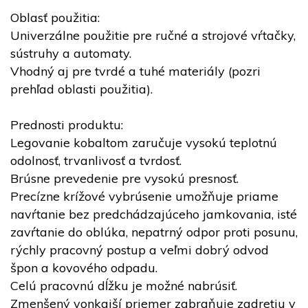
Oblasť použitia:
Univerzálne použitie pre ručné a strojové vŕtačky,
sústruhy a automaty.
Vhodný aj pre tvrdé a tuhé materiály (pozri
prehľad oblasti použitia).
Prednosti produktu:
Legovanie kobaltom zaručuje vysokú teplotnú
odolnosť, trvanlivosť a tvrdosť.
Brúsne prevedenie pre vysokú presnosť.
Precízne krížové vybrúsenie umožňuje priame
navŕtanie bez predchádzajúceho jamkovania, isté
zavŕtanie do oblúka, nepatrný odpor proti posunu,
rýchly pracovný postup a veľmi dobrý odvod
špon a kovového odpadu.
Celú pracovnú dĺžku je možné nabrúsiť.
Zmenšený vonkajší priemer zabraňuje zadretiu v