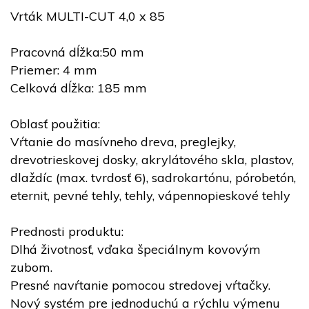
Vrták MULTI-CUT 4,0 x 85
Pracovná dĺžka:50 mm
Priemer: 4 mm
Celková dĺžka: 185 mm
Oblasť použitia:
Vŕtanie do masívneho dreva, preglejky,
drevotrieskovej dosky, akrylátového skla, plastov,
dlaždíc (max. tvrdosť 6), sadrokartónu, pórobetón,
eternit, pevné tehly, tehly, vápennopieskové tehly
Prednosti produktu:
Dlhá životnosť, vďaka špeciálnym kovovým
zubom.
Presné navŕtanie pomocou stredovej vŕtačky.
Nový systém pre jednoduchú a rýchlu výmenu