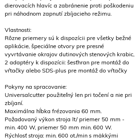
dierovacích hlavíc a zabránenie proti poškodeniu
pri náhodnom zapnutí zbíjacieho režimu.
Vlastnosti:
Rôzne priemery sú k dispozícii pre všetky bežné
aplikácie, špeciálne otvory pre presné
vyvrtávanie okrajov dutinových stenových krabic,
2 adaptéry k dispozícii: šesťhran pre montáž do
vŕtačky alebo SDS-plus pre montáž do vŕtačky
Pokyny na spracovanie:
Universalcutter použiteľný len pri točení a nie pri
zbíjaní.
Maximálna hĺbka frézovania 60 mm.
Požadovaný výkon stroja
lt/
priemer 50 mm -
min. 400 W, priemer 50 mm min. 600 W.
Rýchlosť stroja: min. 600 ot./min s mäkkými