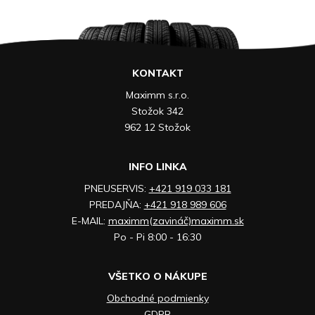
KONTAKT
Maximm s.r.o.
Stožok 342
962 12 Stožok
INFO LINKA
PNEUSERVIS:
+421 919 033 181
PREDAJŇA:
+421 918 989 606
E-MAIL:
maximm(zavináč)maximm.sk
Po - Pi 8:00 - 16:30
VŠETKO O NÁKUPE
Obchodné podmienky
GDPR