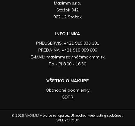
Maximm s.r.o.
Stožok 342
962 12 Stožok
INFO LINKA
PNEUSERVIS:
+421 919 033 181
PREDAJŇA:
+421 918 989 606
E-MAIL:
maximm(zavináč)maximm.sk
Po - Pi 8:00 - 16:30
VŠETKO O NÁKUPE
Obchodné podmienky
GDPR
© 2026 MAXIMM •
tvorba eshopu cez UNIobchod
,
webhosting
spoločnosti
WEBYGROUP