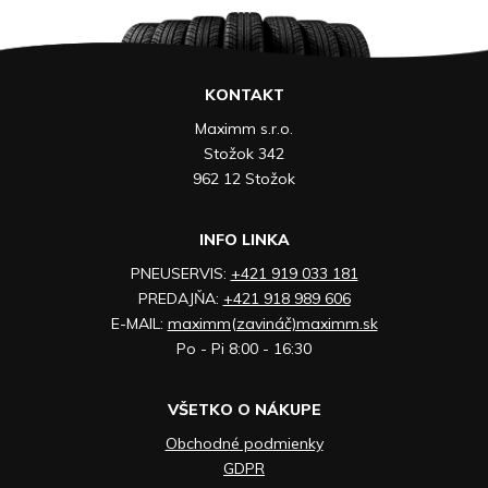
KONTAKT
Maximm s.r.o.
Stožok 342
962 12 Stožok
INFO LINKA
PNEUSERVIS:
+421 919 033 181
PREDAJŇA:
+421 918 989 606
E-MAIL:
maximm(zavináč)maximm.sk
Po - Pi 8:00 - 16:30
VŠETKO O NÁKUPE
Obchodné podmienky
GDPR