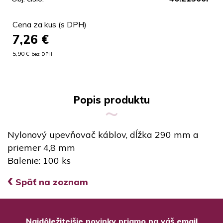
Cena za kus (s DPH)
7,26
€
5,90 €
bez DPH
Popis produktu
Nylonový upevňovač káblov, dĺžka 290 mm a
priemer 4,8 mm
Balenie: 100 ks
‹
Späť na zoznam
Najdôležitejšie novinky priamo na váš email