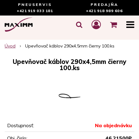
PNEUSERVIS
PREDAJŇA
+421 919 033 181
+421 918 989 606
Úvod
Upevňovač káblov 290x4,5mm čierny 100.ks
Upevňovač káblov 290x4,5mm čierny
100.ks
Dostupnosť:
Na objednávku
Obj. čislo:
46.21500P