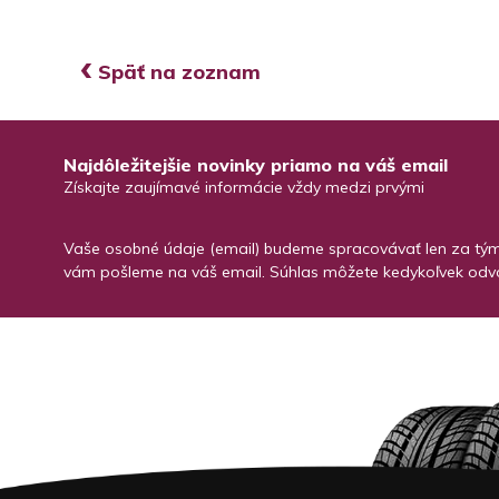
‹
Späť na zoznam
Najdôležitejšie novinky priamo na váš email
Získajte zaujímavé informácie vždy medzi prvými
Vaše osobné údaje (email) budeme spracovávať len za týmt
vám pošleme na váš email. Súhlas môžete kedykoľvek odvo