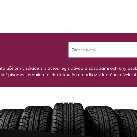
o účelom v súlade s platnou legislatívou a zásadami ochrany osobný
lať písomne, emailom alebo kliknutím na odkaz z ktoréhokoľvek in