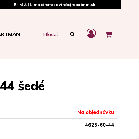
E-MAIL
maximm(zavináč)maximm.sk
ARTMÁN
44 šedé
Na objednávku
4625-60-44