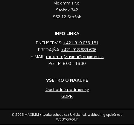
Maximm s.r.o.
Stožok 342
962 12 Stožok
INFO LINKA
PNEUSERVIS:
+421 919 033 181
PREDAJŇA:
+421 918 989 606
E-MAIL:
maximm(zavináč)maximm.sk
Po - Pi 8:00 - 16:30
VŠETKO O NÁKUPE
Obchodné podmienky
GDPR
© 2026 MAXIMM •
tvorba eshopu cez UNIobchod
,
webhosting
spoločnosti
WEBYGROUP