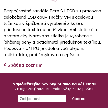
Bezpečnostné sandále Bern S1 ESD sú pracovná
celokožená ESD obuv značky VM s oceľovou
tužinkou v špičke. Sú vyrobené z kože s
priedušnou textilnou podšívkou. Antistatická a
anatomicky tvarovaná stielka je vyrobená z
ľahčenej peny a potiahnutá priedušnou textíliou.
Podošva PU/TPU je odolná voči olejom,
antistatická, protišmyková a nepíšuca
‹
Späť na zoznam
Najdôležitejšie novinky priamo na váš email
Získajte zaujímavé informácie vždy medzi prvými
Odoberať