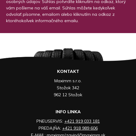
osobných údajov. Súhlas potvrdíte kliknutím na odkaz, ktorý
vám pošleme na váš email. Súhlas môžete kedykoľvek
odvolať písomne, emailom alebo kliknutím na odkaz z
ktoréhokoľvek informačného emailu.
KONTAKT
Maximm s.r.o.
Stožok 342
962 12 Stožok
INFO LINKA
PNEUSERVIS:
+421 919 033 181
PREDAJŇA:
+421 918 989 606
E-MAIL:
maximm(zavináč)maximm.sk