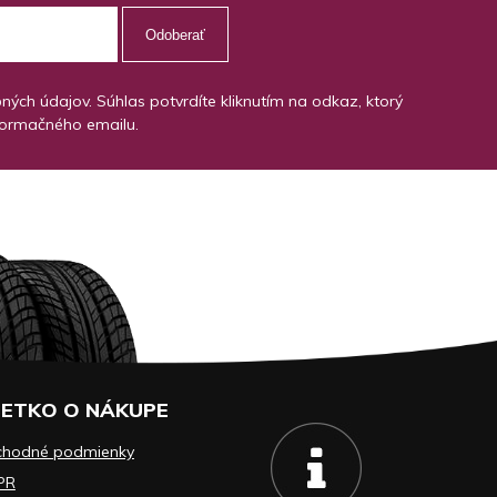
Odoberať
ch údajov. Súhlas potvrdíte kliknutím na odkaz, ktorý
formačného emailu.
ETKO O NÁKUPE
chodné podmienky
PR