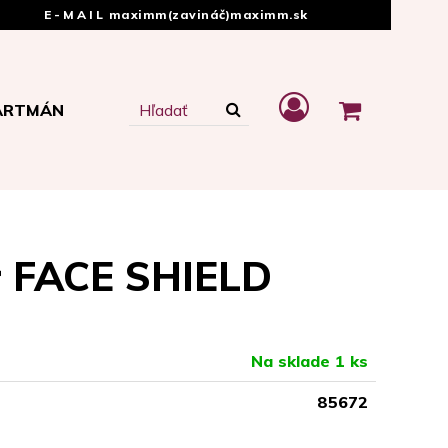
E-MAIL
maximm(zavináč)maximm.sk
ARTMÁN
ár FACE SHIELD
Na sklade 1 ks
85672