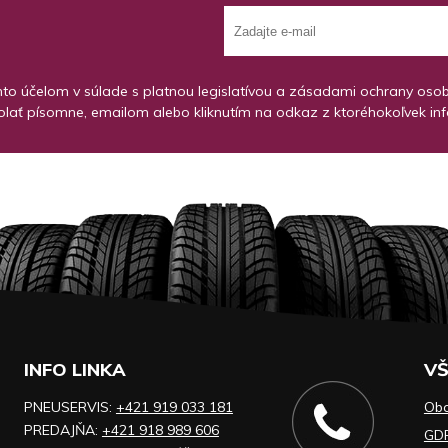
o účelom v súlade s platnou legislatívou a zásadami ochrany osobný
lať písomne, emailom alebo kliknutím na odkaz z ktoréhokoľvek in
INFO LINKA
VŠ
PNEUSERVIS:
+421 919 033 181
Ob
PREDAJŇA:
+421 918 989 606
GD