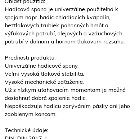
Oblasť použitia:
Hadicová spona je univerzálne použiteľná k
spojom napr. hadic chladiacích kvapalín,
beztlakových trubiek pohonných hmôt a
výfukových potrubí, olejových a vzduchových
potrubí v dolnom a hornom tlakovom rozsahu.
Prednosti produktu:
Univerzálne hadicové spony.
Veľmi vysoká tlaková stabilita.
Vysoké mechanické zaťaženie.
Už s nízkym uťahovacím momentom je možné
dosiahnuť dobré spojenie hadic.
Nepoškodzuje hadicu zarýváním pásky ani jeho
zaobleným koncom.
Technické údaje:
DIN: DIN 3017-1