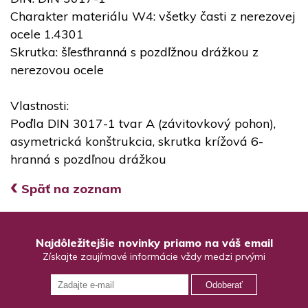
Charakter materiálu W4: všetky časti z nerezovej
ocele 1.4301
Skrutka: šľesťhranná s pozdľžnou drážkou z
nerezovou ocele
Vlastnosti:
Poďla DIN 3017-1 tvar A (závitovkový pohon),
asymetrická konštrukcia, skrutka krížová 6-
hranná s pozdľnou drážkou
‹
Späť na zoznam
Najdôležitejšie novinky priamo na váš email
Získajte zaujímavé informácie vždy medzi prvými
Odoberať