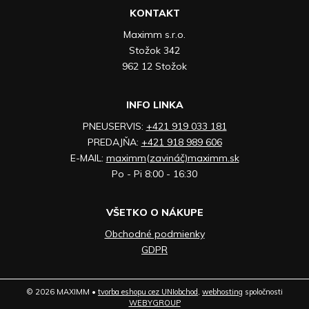
KONTAKT
Maximm s.r.o.
Stožok 342
962 12 Stožok
INFO LINKA
PNEUSERVIS:
+421 919 033 181
PREDAJŇA:
+421 918 989 606
E-MAIL:
maximm(zavináč)maximm.sk
Po - Pi 8:00 - 16:30
VŠETKO O NÁKUPE
Obchodné podmienky
GDPR
© 2026 MAXIMM •
tvorba eshopu cez UNIobchod
,
webhosting
spoločnosti
WEBYGROUP