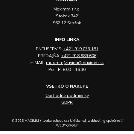
Maximm s.r.o.
Stožok 342
962 12 Stožok
INFO LINKA
PNEUSERVIS:
+421 919 033 181
PREDAJŇA:
+421 918 989 606
E-MAIL:
maximm(zavináč)maximm.sk
Po - Pi 8:00 - 16:30
VŠETKO O NÁKUPE
Obchodné podmienky
GDPR
© 2026 MAXIMM •
tvorba eshopu cez UNIobchod
,
webhosting
spoločnosti
WEBYGROUP