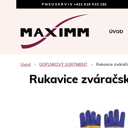
PNEUSERVIS
+421 919 033 181
ÚVOD
Úvod
DOPLNKOVÝ SORTIMENT
Rukavice zváračs
Rukavice zváračsk