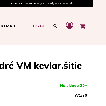
E-MAIL
maximm(zavináč)maximm.sk
ARTMÁN
ré VM kevlar.šitie
Na sklade 20+
W1/20