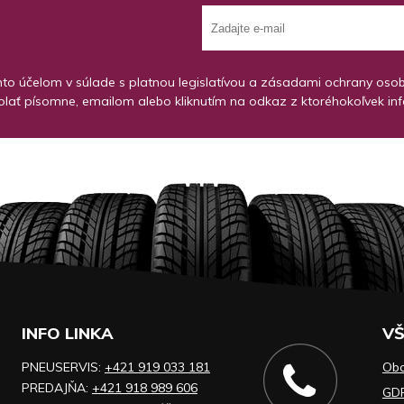
o účelom v súlade s platnou legislatívou a zásadami ochrany osobný
lať písomne, emailom alebo kliknutím na odkaz z ktoréhokoľvek in
INFO LINKA
VŠ
PNEUSERVIS:
+421 919 033 181
Ob
PREDAJŇA:
+421 918 989 606
GD