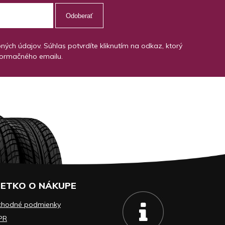
Odoberať
ch údajov. Súhlas potvrdíte kliknutím na odkaz, ktorý
formačného emailu.
ETKO O NÁKUPE
chodné podmienky
PR