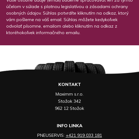
Vaše osobné údaje (email) budeme spracovávať len za týmto
účelom v súlade s platnou legislatívou a zásadami ochrany
osobných údajov. Súhlas potvrdíte kliknutím na odkaz, ktorý
vám pošleme na váš email. Súhlas môžete kedykoľvek
odvolať písomne, emailom alebo kliknutím na odkaz z
ktoréhokoľvek informačného emailu.
KONTAKT
Maximm s.r.o.
Stožok 342
962 12 Stožok
INFO LINKA
PNEUSERVIS:
+421 919 033 181