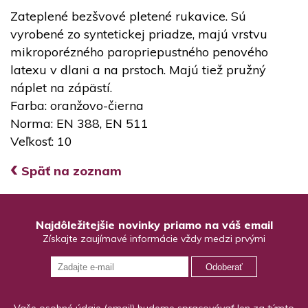
Zateplené bezšvové pletené rukavice. Sú
vyrobené zo syntetickej priadze, majú vrstvu
mikroporézného paropriepustného penového
latexu v dlani a na prstoch. Majú tiež pružný
náplet na zápästí.
Farba: oranžovo-čierna
Norma: EN 388, EN 511
Veľkosť: 10
‹
Späť na zoznam
Najdôležitejšie novinky priamo na váš email
Získajte zaujímavé informácie vždy medzi prvými
Odoberať