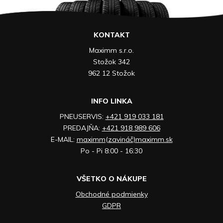
KONTAKT
Maximm s.r.o.
Stožok 342
962 12 Stožok
INFO LINKA
PNEUSERVIS:
+421 919 033 181
PREDAJŇA:
+421 918 989 606
E-MAIL:
maximm(zavináč)maximm.sk
Po - Pi 8:00 - 16:30
VŠETKO O NÁKUPE
Obchodné podmienky
GDPR