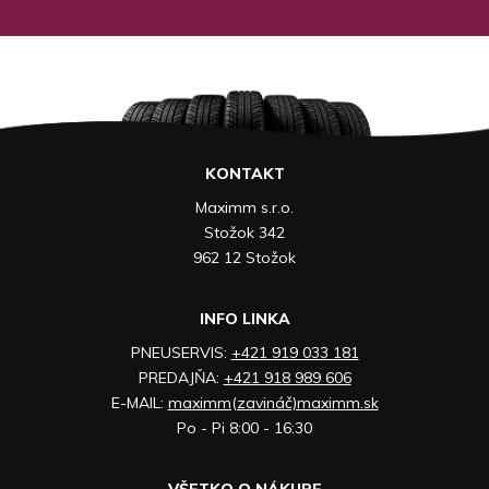
KONTAKT
Maximm s.r.o.
Stožok 342
962 12 Stožok
INFO LINKA
PNEUSERVIS:
+421 919 033 181
PREDAJŇA:
+421 918 989 606
E-MAIL:
maximm(zavináč)maximm.sk
Po - Pi 8:00 - 16:30
VŠETKO O NÁKUPE