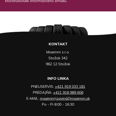
ktoréhokoľvek informačného emailu.
KONTAKT
Maximm s.r.o.
Stožok 342
962 12 Stožok
INFO LINKA
PNEUSERVIS:
+421 919 033 181
PREDAJŇA:
+421 918 989 606
E-MAIL:
maximm(zavináč)maximm.sk
Po - Pi 8:00 - 16:30