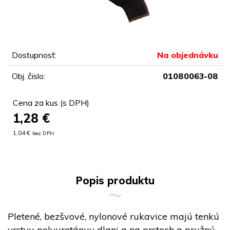
Dostupnosť:
Na objednávku
Obj. čislo:
01080063-08
Cena za kus (s DPH)
1,28
€
1,04 €
bez DPH
Popis produktu
Pletené, bezšvové, nylonové rukavice majú tenkú
vrstvu polyuretánuv dlani a na prstoch a pružnú