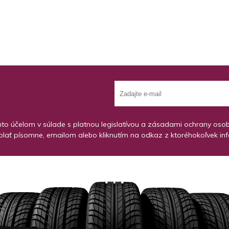
o účelom v súlade s platnou legislatívou a zásadami ochrany osobný
lať písomne, emailom alebo kliknutím na odkaz z ktoréhokoľvek in