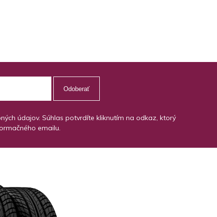
Odoberať
ch údajov. Súhlas potvrdíte kliknutím na odkaz, ktorý
formačného emailu.