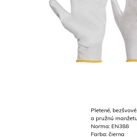
Pletené, bezšvové
a pružnú manžetu
Norma: EN388
Farba: čierna