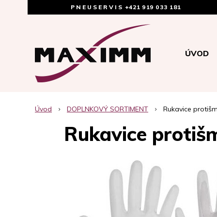
PNEUSERVIS
+421 919 033 181
ÚVOD
Úvod
DOPLNKOVÝ SORTIMENT
Rukavice protišm
Rukavice protiš