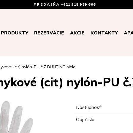
PREDAJŇA
+421 918 989 606
PRODUKTY
REZERVÁCIE
AKCIE
KONTAKTY
AP
ykové (cit) nylón-PU č.7 BUNTING biele
mykové (cit) nylón-PU č
Dostupnosť:
Obj. čislo: