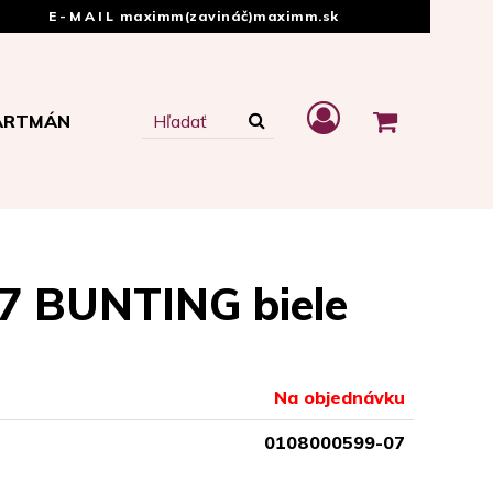
E-MAIL
maximm(zavináč)maximm.sk
ARTMÁN
.7 BUNTING biele
Na objednávku
0108000599-07