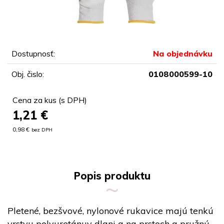
Dostupnosť:
Na objednávku
Obj. čislo:
0108000599-10
Cena za kus (s DPH)
1,21
€
0,98 €
bez DPH
Popis produktu
Pletené, bezšvové, nylonové rukavice majú tenkú
vrstvu polyuretánuv dlani a na prstoch a pružnú