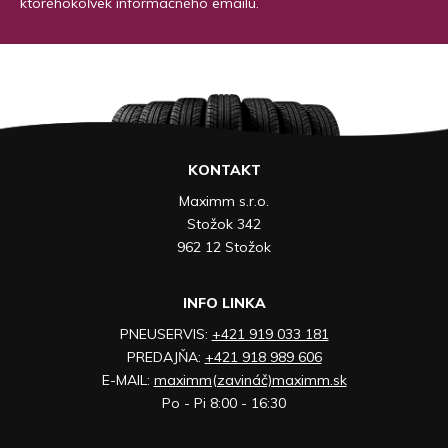
ktoréhokoľvek informačného emailu.
KONTAKT
Maximm s.r.o.
Stožok 342
962 12 Stožok
INFO LINKA
PNEUSERVIS:
+421 919 033 181
PREDAJŇA:
+421 918 989 606
E-MAIL:
maximm(zavináč)maximm.sk
Po - Pi 8:00 - 16:30