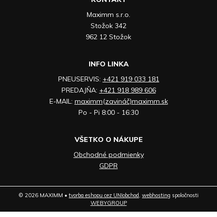
Maximm s.r.o.
Stožok 342
962 12 Stožok
INFO LINKA
PNEUSERVIS:
+421 919 033 181
PREDAJŇA:
+421 918 989 606
E-MAIL:
maximm(zavináč)maximm.sk
Po - Pi 8:00 - 16:30
VŠETKO O NÁKUPE
Obchodné podmienky
GDPR
© 2026 MAXIMM •
tvorba eshopu cez UNIobchod
,
webhosting
spoločnosti
WEBYGROUP