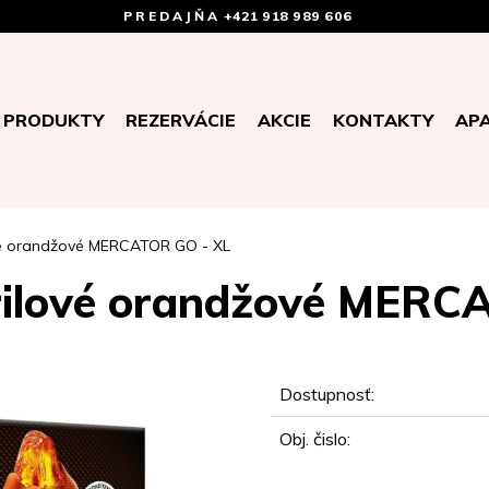
PREDAJŇA
+421 918 989 606
PRODUKTY
REZERVÁCIE
AKCIE
KONTAKTY
AP
ové orandžové MERCATOR GO - XL
trilové orandžové MERC
Dostupnosť:
Obj. čislo: