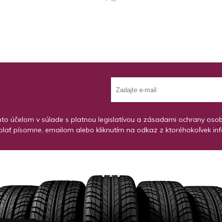
o účelom v súlade s platnou legislatívou a zásadami ochrany osobný
lať písomne, emailom alebo kliknutím na odkaz z ktoréhokoľvek in