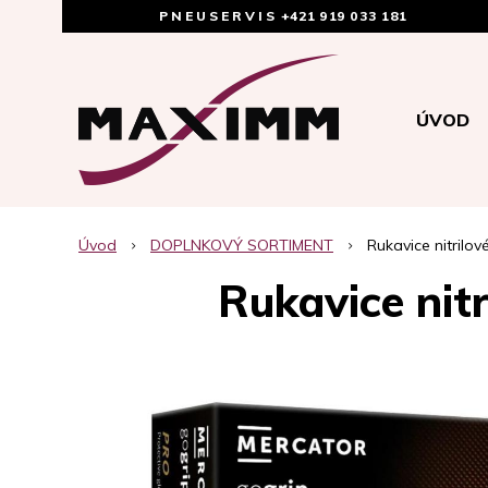
PNEUSERVIS
+421 919 033 181
ÚVOD
Úvod
DOPLNKOVÝ SORTIMENT
Rukavice nitril
Rukavice ni