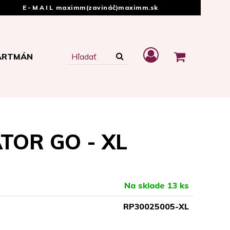
E-MAIL
maximm(zavináč)maximm.sk
ARTMÁN
ATOR GO - XL
Na sklade 13 ks
RP30025005-XL