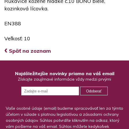
Rukavice kožené hladké č.10 BONO biele,
kozinková lícovka.
EN388
Veľkosť: 10
‹
Späť na zoznam
Najdôležitejšie novinky priamo na váš email
Získajte zaujímavé informácie vždy medzi prvými
Odoberať
Vaše osobné údaje (email) budeme spracovávať len za týmto
účelom v súlade s platnou legislatívou a zásadami ochrany
osobných údajov. Súhlas potvrdíte kliknutím na odkaz, ktorý
vám pošleme na váš email. Súhlas môžete kedykoľvek