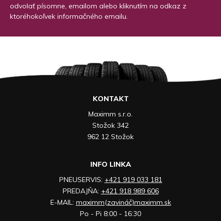
odvolať písomne, emailom alebo kliknutím na odkaz z
ktoréhokoľvek informačného emailu.
KONTAKT
Maximm s.r.o.
Stožok 342
962 12 Stožok
INFO LINKA
PNEUSERVIS:
+421 919 033 181
PREDAJŇA:
+421 918 989 606
E-MAIL:
maximm(zavináč)maximm.sk
Po - Pi 8:00 - 16:30