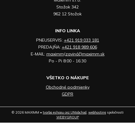
Stožok 342
962 12 Stožok
INFO LINKA
PNEUSERVIS:
+421 919 033 181
PREDAJŇA:
+421 918 989 606
E-MAIL:
maximm(zavináč)maximm.sk
Po - Pi 8:00 - 16:30
VŠETKO O NÁKUPE
Obchodné podmienky
GDPR
© 2026 MAXIMM •
tvorba eshopu cez UNIobchod
,
webhosting
spoločnosti
WEBYGROUP