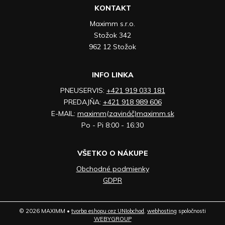
KONTAKT
Maximm s.r.o.
Stožok 342
962 12 Stožok
INFO LINKA
PNEUSERVIS:
+421 919 033 181
PREDAJŇA:
+421 918 989 606
E-MAIL:
maximm(zavináč)maximm.sk
Po - Pi 8:00 - 16:30
VŠETKO O NÁKUPE
Obchodné podmienky
GDPR
© 2026 MAXIMM •
tvorba eshopu cez UNIobchod
,
webhosting
spoločnosti
WEBYGROUP