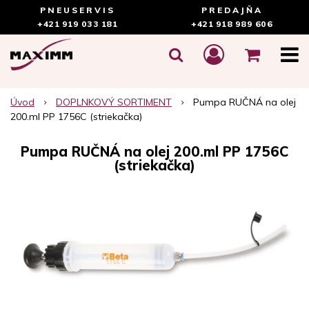
PNEUSERVIS
PREDAJŇA
+421 919 033 181
+421 918 989 606
Úvod
DOPLNKOVÝ SORTIMENT
Pumpa RUČNÁ na olej
200.ml PP 1756C (striekačka)
Pumpa RUČNÁ na olej 200.ml PP 1756C
(striekačka)