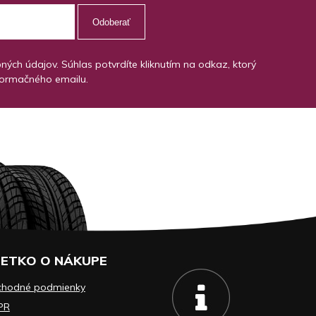
Odoberať
ch údajov. Súhlas potvrdíte kliknutím na odkaz, ktorý
formačného emailu.
ETKO O NÁKUPE
chodné podmienky
PR