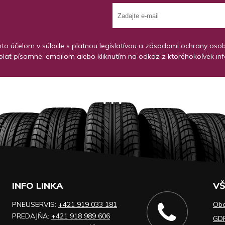
o účelom v súlade s platnou legislatívou a zásadami ochrany osobný
lať písomne, emailom alebo kliknutím na odkaz z ktoréhokoľvek in
INFO LINKA
VŠ
PNEUSERVIS:
+421 919 033 181
Ob
PREDAJŇA:
+421 918 989 606
GD