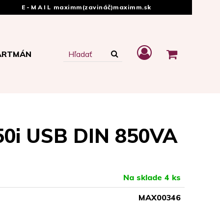
E-MAIL
maximm(zavináč)maximm.sk
ARTMÁN
850i USB DIN 850VA
Na sklade 4 ks
MAX00346