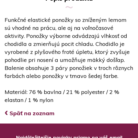
Funkčné elastické ponožky so zníženým lemom
sú vhodné na prácu, ale aj na voľnočasové
aktivity. Ponožky výborne odvádzajú vlhkosť od
chodidla a zmierňujú pocit chladu. Chodidlo je
vyrobené z plyšového froté úpletu, ktorý zvyšuje
pohodlie pri nosení a umožňuje mäkký došľap.
Balenie obsahuje 3 páry ponožiek v troch rôznych
farbách alebo ponožky v tmavo šedej farbe.
Materiál: 76 % bavlna / 21 % polyester / 2 %
elastan / 1 % nylon
‹
Späť na zoznam
Najdôležitejšie novinky priamo na váš email