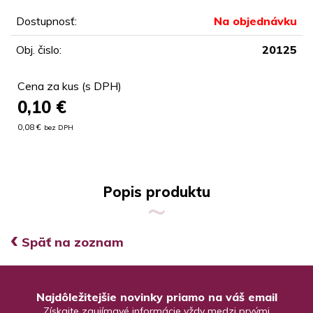
Dostupnosť:
Na objednávku
Obj. čislo:
20125
Cena za kus (s DPH)
0,10
€
0,08 €
bez DPH
Popis produktu
‹
Späť na zoznam
Najdôležitejšie novinky priamo na váš email
Získajte zaujímavé informácie vždy medzi prvými