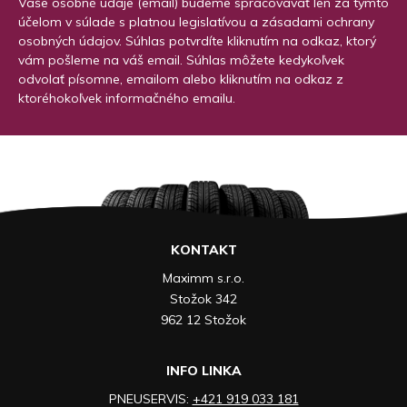
Vaše osobné údaje (email) budeme spracovávať len za týmto
účelom v súlade s platnou legislatívou a zásadami ochrany
osobných údajov. Súhlas potvrdíte kliknutím na odkaz, ktorý
vám pošleme na váš email. Súhlas môžete kedykoľvek
odvolať písomne, emailom alebo kliknutím na odkaz z
ktoréhokoľvek informačného emailu.
KONTAKT
Maximm s.r.o.
Stožok 342
962 12 Stožok
INFO LINKA
PNEUSERVIS:
+421 919 033 181