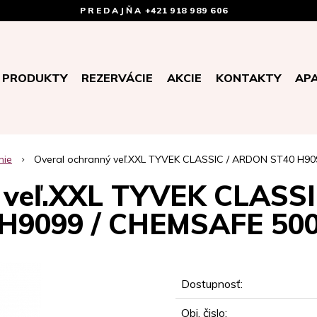
PREDAJŇA
+421 918 989 606
PRODUKTY
REZERVÁCIE
AKCIE
KONTAKTY
AP
nie
Overal ochranný veľ.XXL TYVEK CLASSIC / ARDON ST40 H9
ý veľ.XXL TYVEK CLASS
H9099 / CHEMSAFE 50
Dostupnosť:
Obj. čislo: