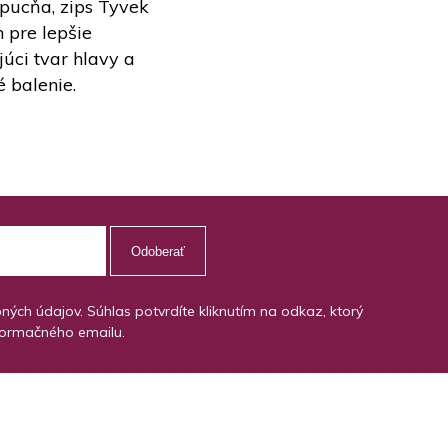
apucňa, zips Tyvek
 pre lepšie
úci tvar hlavy a
 balenie.
Odoberať
ch údajov. Súhlas potvrdíte kliknutím na odkaz, ktorý
formačného emailu.