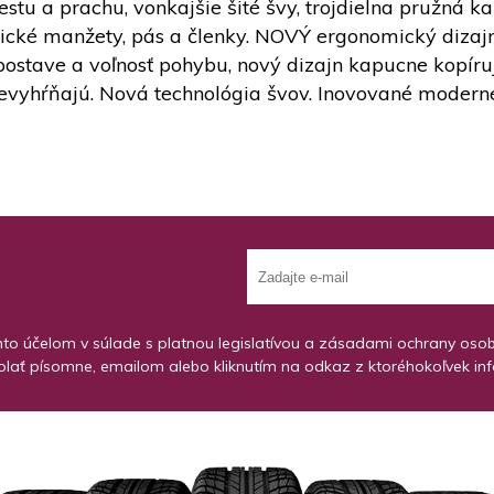
stu a prachu, vonkajšie šité švy, trojdielna pružná k
stické manžety, pás a členky. NOVÝ ergonomický dizajn
postave a voľnosť pohybu, nový dizajn kapucne kopíruj
nevyhŕňajú. Nová technológia švov. Inovované moderné
o účelom v súlade s platnou legislatívou a zásadami ochrany osobný
lať písomne, emailom alebo kliknutím na odkaz z ktoréhokoľvek in