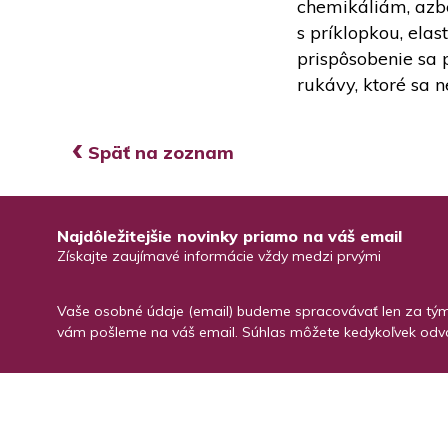
chemikáliám, azbe
s príklopkou, ela
prispôsobenie sa 
rukávy, ktoré sa 
‹
Späť na zoznam
Najdôležitejšie novinky priamo na váš email
Získajte zaujímavé informácie vždy medzi prvými
Vaše osobné údaje (email) budeme spracovávať len za týmt
vám pošleme na váš email. Súhlas môžete kedykoľvek odvo