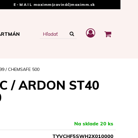
E-MAIL
maximm(zavináč)maximm.sk
ARTMÁN
099 / CHEMSAFE 500
IC / ARDON ST40
0
Na sklade 20 ks
TYVCHF5SWH2X010000