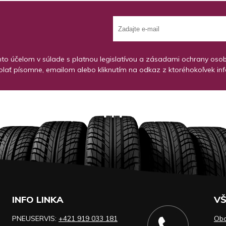
o účelom v súlade s platnou legislatívou a zásadami ochrany osobný
lať písomne, emailom alebo kliknutím na odkaz z ktoréhokoľvek in
INFO LINKA
VŠ
PNEUSERVIS:
+421 919 033 181
Ob