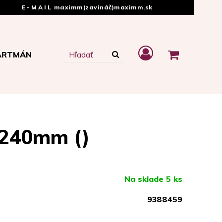
E-MAIL
maximm(zavináč)maximm.sk
ARTMÁN
 240mm ()
Na sklade 5 ks
9388459