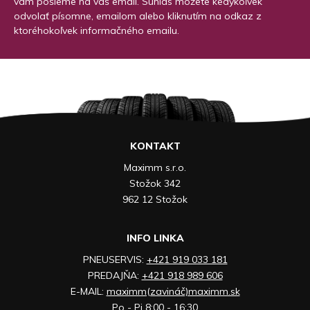
vám pošleme na váš email. Súhlas môžete kedykoľvek
odvolať písomne, emailom alebo kliknutím na odkaz z
ktoréhokoľvek informačného emailu.
KONTAKT
Maximm s.r.o.
Stožok 342
962 12 Stožok
INFO LINKA
PNEUSERVIS:
+421 919 033 181
PREDAJŇA:
+421 918 989 606
E-MAIL:
maximm(zavináč)maximm.sk
Po - Pi 8:00 - 16:30