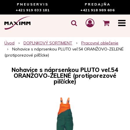
PNEUSERVIS
PREDAJŇA
+421 919 033 181
+421 918 989 606
Úvod
DOPLNKOVÝ SORTIMENT
Pracovné oblečenie
Nohavice s náprsenkou PLUTO veľ.54 ORANŽOVO-ZELENÉ
(protiporezové piľčícke)
Nohavice s náprsenkou PLUTO veľ.54
ORANŽOVO-ZELENÉ (protiporezové
piľčícke)