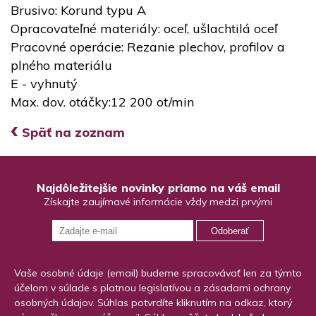
Brusivo: Korund typu A
Opracovateľné materiály: oceľ, ušlachtilá oceľ
Pracovné operácie: Rezanie plechov, profilov a
plného materiálu
E - vyhnutý
Max. dov. otáčky:12 200 ot/min
‹
Späť na zoznam
Najdôležitejšie novinky priamo na váš email
Získajte zaujímavé informácie vždy medzi prvými
Odoberať
Vaše osobné údaje (email) budeme spracovávať len za týmto
účelom v súlade s platnou legislatívou a zásadami ochrany
osobných údajov. Súhlas potvrdíte kliknutím na odkaz, ktorý